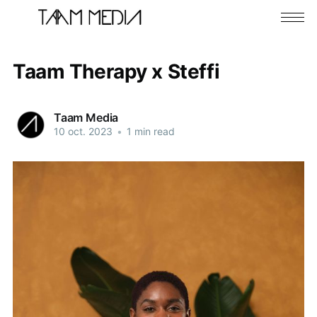
Taam Therapy x Steffi
Taam Media
10 oct. 2023
•
1 min read