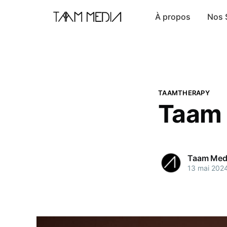
À propos
Nos 
TAAMTHERAPY
Taam 
Taam Med
13 mai 202