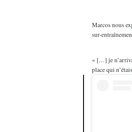
Marcos nous expl
sur-entraînemen
« […] je n’arriv
place qui n’éta