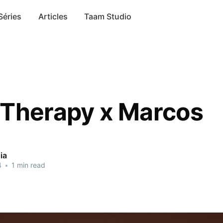
Séries
Articles
Taam Studio
Therapy x Marcos
ia
4
•
1 min read