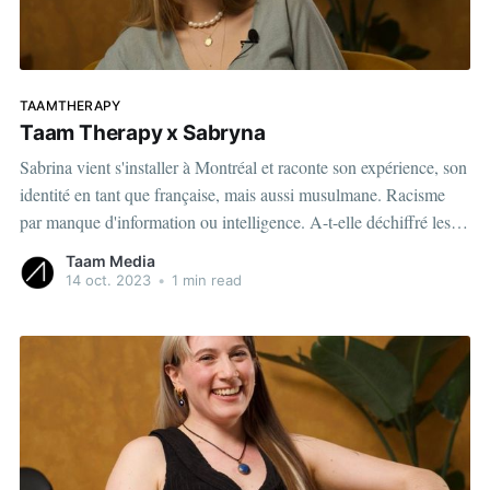
TAAMTHERAPY
Taam Therapy x Sabryna
Sabrina vient s'installer à Montréal et raconte son expérience, son
identité en tant que française, mais aussi musulmane. Racisme
par manque d'information ou intelligence. A-t-elle déchiffré les
codes? View this post on Instagram A post shared by Taam
Taam Media
Media | Média numérique (@taammedia)
14 oct. 2023
•
1 min read