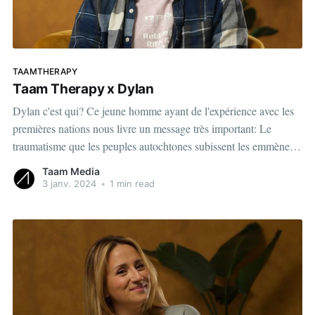
TAAMTHERAPY
Taam Therapy x Dylan
Dylan c'est qui? Ce jeune homme ayant de l'expérience avec les
premières nations nous livre un message très important: Le
traumatisme que les peuples autochtones subissent les emmène à
développer certains comportements : « [...] si tu savais ce qui se
Taam Media
passe chez lui. Si tu savais genre ce
3 janv. 2024
•
1 min read