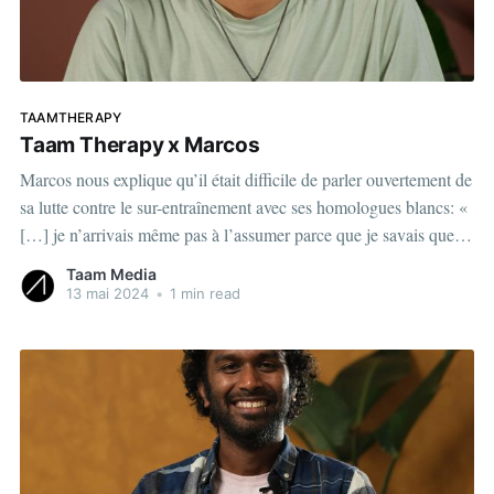
TAAMTHERAPY
Taam Therapy x Marcos
Marcos nous explique qu’il était difficile de parler ouvertement de
sa lutte contre le sur-entraînement avec ses homologues blancs: «
[…] je n’arrivais même pas à l’assumer parce que je savais que
j’étais dans une place qui n’étais pas ma place normalement. »
Taam Media
View this post on
13 mai 2024
•
1 min read