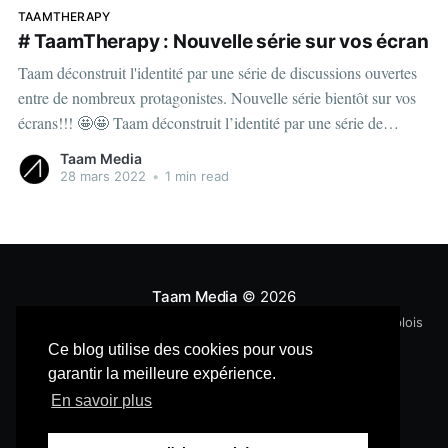
TAAMTHERAPY
# TaamTherapy : Nouvelle série sur vos écran
Taam déconstruit l'identité par une série de discussions ouvertes
entre de nombreux protagonistes. Nouvelle série bientôt sur vos
écrans!!! 🤩🤩 Taam déconstruit l’identité par une série de
discussions ouvertes entre de nombreux protagonistes 💬💬💬💬
Taam Media
> View this post on Instagram
28 mars 2022
•
1 min read
[https://www.instagram.com/reel/CbIcMM0F5lm/?
utm_source=ig_
Taam Media
© 2026
Politique d'utilisation
Politique de confidentialité
Emplois
Ce blog utilise des cookies pour vous
garantir la meilleure expérience.
En savoir plus