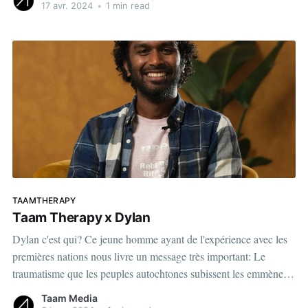
17 avr. 2024
•
1 min read
TAAMTHERAPY
Taam Therapy x Dylan
Dylan c'est qui? Ce jeune homme ayant de l'expérience avec les
premières nations nous livre un message très important: Le
traumatisme que les peuples autochtones subissent les emmène à
développer certains comportements : « [...] si tu savais ce qui se
Taam Media
passe chez lui. Si tu savais genre ce