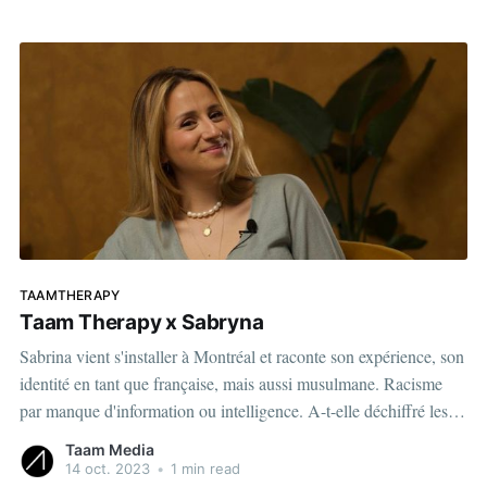
TAAMTHERAPY
Taam Therapy x Sabryna
Sabrina vient s'installer à Montréal et raconte son expérience, son
identité en tant que française, mais aussi musulmane. Racisme
par manque d'information ou intelligence. A-t-elle déchiffré les
codes? View this post on Instagram A post shared by Taam
Taam Media
Media | Média numérique (@taammedia)
14 oct. 2023
•
1 min read