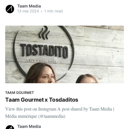
j’étais dans une place qui n’étais pas ma place normalement. »
Taam Media
View this post on
13 mai 2024
•
1 min read
TAAM GOURMET
Taam Gourmet x Tosdaditos
View this post on Instagram A post shared by Taam Media |
Média numérique (@taammedia)
Taam Media