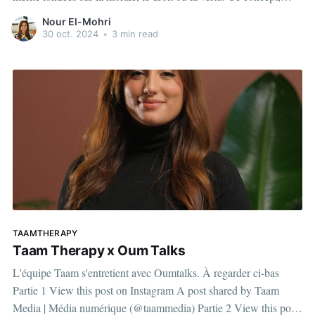
censé être universel, semble pourtant échapper à de nombreuses
Nour El-Mohri
civilisations lorsqu'il s’agit de l’égalité et
30 oct. 2024
•
3 min read
TAAMTHERAPY
Taam Therapy x Oum Talks
L'équipe Taam s'entretient avec Oumtalks. À regarder ci-bas
Partie 1 View this post on Instagram A post shared by Taam
Media | Média numérique (@taammedia) Partie 2 View this post