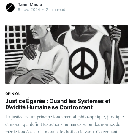
maghrébine s’est mobilisée pour aborder l'importance du don de
Taam Media
cellules souches et l’accès aux soins de santé
8 nov. 2024
•
2 min read
OPINION
Justice Égarée : Quand les Systèmes et
l’Avidité Humaine se Confrontent
La justice est un principe fondamental, philosophique, juridique
et moral, qui définit les actions humaines selon des normes de
mérite fondées sur la morale, le droit ou la vertu. Ce concept,