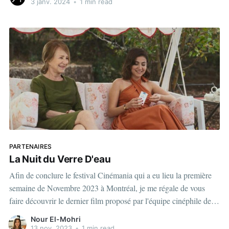
3 janv. 2024
•
1 min read
PARTENAIRES
La Nuit du Verre D'eau
Afin de conclure le festival Cinémania qui a eu lieu la première
semaine de Novembre 2023 à Montréal, je me régale de vous
faire découvrir le dernier film proposé par l'équipe cinéphile de
Taam Media. Un film produit par Carlos Chahine, ce film nous
Nour El-Mohri
fait retomber dans un
13 nov. 2023
•
1 min read