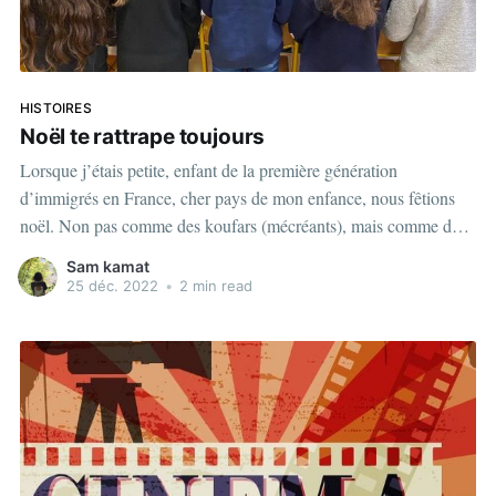
HISTOIRES
Noël te rattrape toujours
Lorsque j’étais petite, enfant de la première génération
d’immigrés en France, cher pays de mon enfance, nous fêtions
noël. Non pas comme des koufars (mécréants), mais comme des
gens voulant s’intégrer. Ou plutôt de la part de mes parents
Sam kamat
comme des parents aimants ne voulant susciter ni
25 déc. 2022
•
2 min read