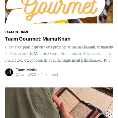
TAAM GOURMET
Taam Gourmet: Mama Khan
C’est avec plaisir qu’on vous présente @mamakhanmtl, restaurant
situé au coeur de Montréal vous offrant une expérience culinaire
chalereuse, exceptionnelle et authentiquement pakistanaise. 🫂
Connaissez-vous la différence entre la cuisine indienne et
Taam Media
pakistanaise? Dites-nous dans les commentaires 👇🏾 🥙Restez à
27 avr. 2023
•
1 min read
l’affût de nos prochaines capsules 🍜 View this