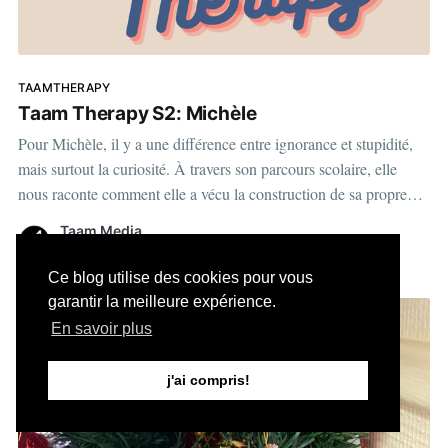
TAAMTHERAPY
Taam Therapy S2: Michèle
Pour Michèle, il y a une différence entre ignorance et stupidité,
mais surtout la curiosité. À travers son parcours scolaire, elle
nous raconte comment elle a vécu la construction de sa propre
identité. View this post on Instagram A post shared by Taam
Taam Media
Media | Média numérique (@taammedia) View
13 déc. 2022
•
1 min read
Ce blog utilise des cookies pour vous
garantir la meilleure expérience.
En savoir plus
j'ai compris!